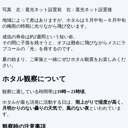
写真 左：遮光ネット設置前 右：遮光ネット設置後
地域によって差はありますが、ホタルは５月中旬～６月中旬
の梅雨の時期に光りながら飛び交います。
成虫の寿命は約2週間という短い命。
その間に子孫を残そうと、オスは懸命に飛びながらメスにラ
ブコールの「光」を発するのです。
夏の始まり、ご家族と一緒にぜひホタル観賞をお楽しみくだ
さい。
ホタル観察について
観察に適している時間帯は
19時～21時頃
。
ホタルが最も活発に活動する日は、
雨上がりで湿度が高く、
月明かりのない曇りの天気で、風のない夜
といわれていま
す。
観察時の注意事項