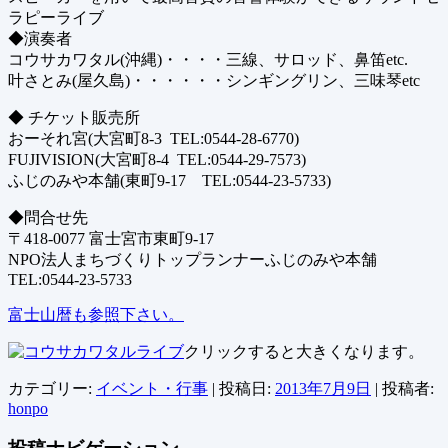
ラピーライブ
◆演奏者
コウサカワタル(沖縄)・・・・三線、サロッド、鼻笛etc.
叶さとみ(屋久島)・・・・・・シンギングリン、三味琴etc
◆ チケット販売所
おーそれ宮(大宮町8-3 TEL:0544-28-6770)
FUJIVISION(大宮町8-4 TEL:0544-29-7573)
ふじのみや本舗(東町9-17 TEL:0544-23-5733)
◆問合せ先
〒418-0077 富士宮市東町9-17
NPO法人まちづくりトップランナーふじのみや本舗
TEL:0544-23-5733
富士山暦も参照下さい。
クリックすると大きくなります。
カテゴリー:
イベント・行事
| 投稿日:
2013年7月9日
|
投稿者:
honpo