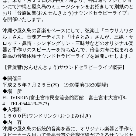
は、来る７月２５日(木)午後７時より、神田通りフジビジョ
ンにて沖縄と屋久島のミュージシャンをお招きして別紙のと
おり「音旋回響(おんせんきょう)サウンドセラピーライブ」
を開催いたします。
沖縄や屋久島の音楽をベースにして、弦楽士「コウサカワタ
ル」さん、音魂アーティスト「叶さとみ」さんが、三線・サ
ロッド・鼻笛・シンギングリン・三味琴などのオリジナル楽
器と手作りのスピーカーを持ち込んで、倍音の海に包まれる
最高の音響体験サウンドセラピーライブを展開いたします。
【音旋響(おんせんきょう)サウンドセラピーライブ概要】
◆開催日
平成２５年７月２５日(木) 19:00開演(18:30開場)
◆場 所
FUJIVISION(富士宮市民交流会館西館 富士宮市大宮町8-
4 TEL:0544-29-7573)
◆入場料
１５００円(ワンドリンク+おつまみ付き)
◆内 容
沖縄や屋久島の伝統的音楽を基に、オリジナル楽器と手作り
スピーカーを用いて最高音質の音響体験ができるサウンドセ