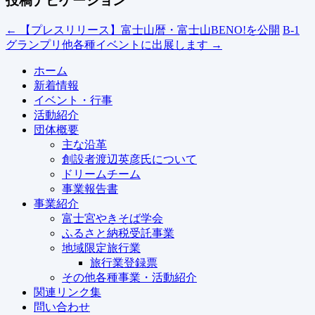
投稿ナビゲーション
←
【プレスリリース】富士山暦・富士山BENO!を公開
B-1
グランプリ他各種イベントに出展します
→
ホーム
新着情報
イベント・行事
活動紹介
団体概要
主な沿革
創設者渡辺英彦氏について
ドリームチーム
事業報告書
事業紹介
富士宮やきそば学会
ふるさと納税受託事業
地域限定旅行業
旅行業登録票
その他各種事業・活動紹介
関連リンク集
問い合わせ