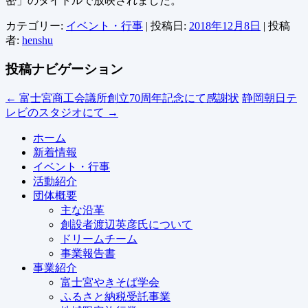
密」のタイトルで放映されました。
カテゴリー:
イベント・行事
| 投稿日:
2018年12月8日
|
投稿
者:
henshu
投稿ナビゲーション
←
富士宮商工会議所創立70周年記念にて感謝状
静岡朝日テ
レビのスタジオにて
→
ホーム
新着情報
イベント・行事
活動紹介
団体概要
主な沿革
創設者渡辺英彦氏について
ドリームチーム
事業報告書
事業紹介
富士宮やきそば学会
ふるさと納税受託事業